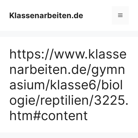
Zum
Inhalt
Klassenarbeiten.de
Menü
springen
https://www.klasse
narbeiten.de/gymn
asium/klasse6/biol
ogie/reptilien/3225.
htm#content