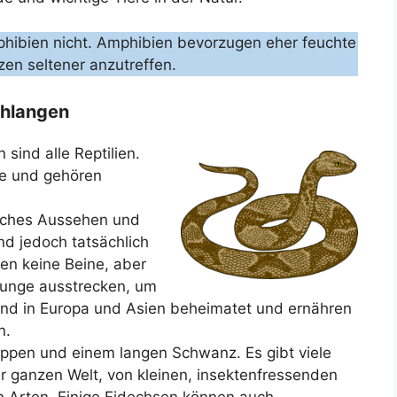
phibien nicht. Amphibien bevorzugen eher feuchte
en seltener anzutreffen.
chlangen
sind alle Reptilien.
le und gehören
liches Aussehen und
nd jedoch tatsächlich
en keine Beine, aber
Zunge ausstrecken, um
ind in Europa und Asien beheimatet und ernähren
n.
uppen und einem langen Schwanz. Es gibt viele
r ganzen Welt, von kleinen, insektenfressenden