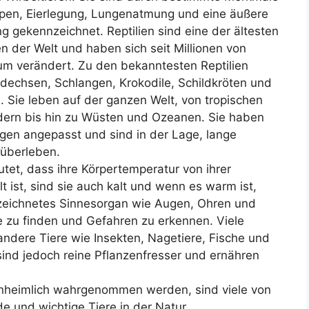
pen, Eierlegung, Lungenatmung und eine äußere
g gekennzeichnet. Reptilien sind eine der ältesten
n der Welt und haben sich seit Millionen von
um verändert. Zu den bekanntesten Reptilien
dechsen, Schlangen, Krokodile, Schildkröten und
n. Sie leben auf der ganzen Welt, von tropischen
ern bis hin zu Wüsten und Ozeanen. Sie haben
gen angepasst und sind in der Lage, lange
überleben.
utet, dass ihre Körpertemperatur von ihrer
ist, sind sie auch kalt und wenn es warm ist,
ezeichnetes Sinnesorgan wie Augen, Ohren und
e zu finden und Gefahren zu erkennen. Viele
 andere Tiere wie Insekten, Nagetiere, Fische und
 sind jedoch reine Pflanzenfresser und ernähren
 unheimlich wahrgenommen werden, sind viele von
e und wichtige Tiere in der Natur.