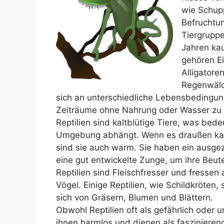
wie Schup
Befruchtun
Tiergruppe
Jahren ka
gehören Ei
Alligatore
Regenwäld
sich an unterschiedliche Lebensbedingun
Zeiträume ohne Nahrung oder Wasser zu 
Reptilien sind kaltblütige Tiere, was bede
Umgebung abhängt. Wenn es draußen kalt 
sind sie auch warm. Sie haben ein ausg
eine gut entwickelte Zunge, um ihre Beut
Reptilien sind Fleischfresser und fressen
Vögel. Einige Reptilien, wie Schildkröten,
sich von Gräsern, Blumen und Blättern.
Obwohl Reptilien oft als gefährlich oder
ihnen harmlos und dienen als faszinierend