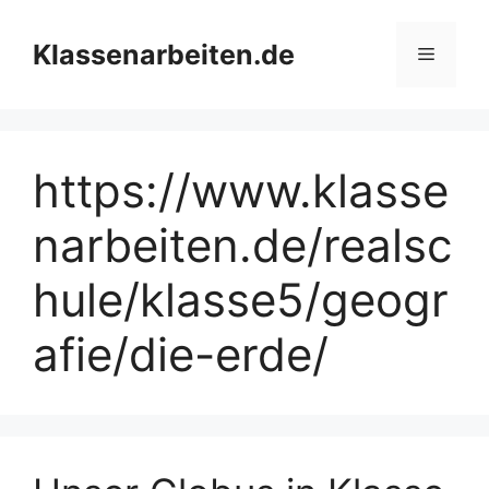
Zum
Inhalt
Klassenarbeiten.de
Menü
springen
https://www.klasse
narbeiten.de/realsc
hule/klasse5/geogr
afie/die-erde/