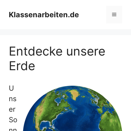
Zum
Inhalt
Klassenarbeiten.de
Menü
springen
Entdecke unsere
Erde
U
ns
er
So
nn