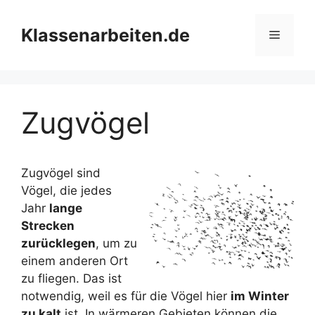
Zum
Inhalt
Klassenarbeiten.de
Menü
springen
Zugvögel
Zugvögel sind
Vögel, die jedes
Jahr
lange
Strecken
zurücklegen
, um zu
einem anderen Ort
zu fliegen. Das ist
notwendig, weil es für die Vögel hier
im Winter
zu kalt
ist. In wärmeren Gebieten können die