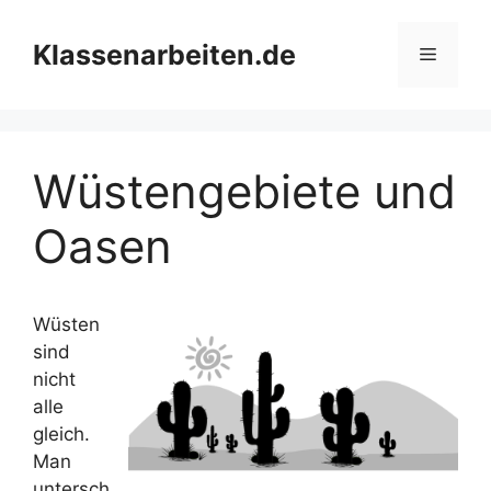
Zum
Inhalt
Klassenarbeiten.de
Menü
springen
Wüstengebiete und
Oasen
Wüsten
sind
nicht
alle
gleich.
Man
untersch