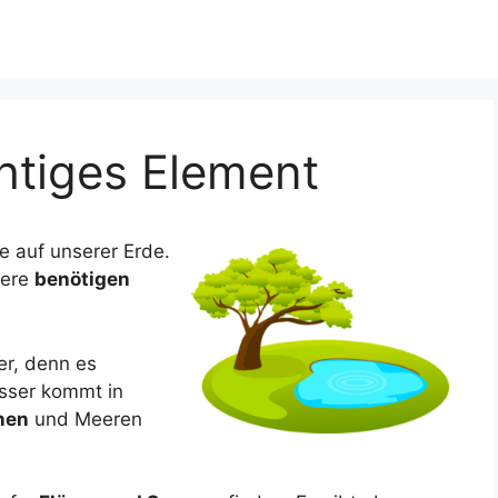
htiges Element
e auf unserer Erde.
iere
benötigen
er, denn es
sser kommt in
nen
und Meeren