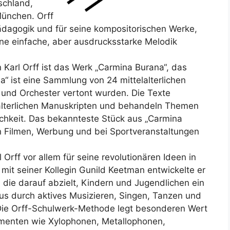
schland,
München. Orff
pädagogik und für seine kompositorischen Werke,
ine einfache, aber ausdrucksstarke Melodik
Karl Orff ist das Werk „Carmina Burana“, das
“ ist eine Sammlung von 24 mittelalterlichen
r und Orchester vertont wurden. Die Texte
lterlichen Manuskripten und behandeln Themen
ichkeit. Das bekannteste Stück aus „Carmina
 in Filmen, Werbung und bei Sportveranstaltungen
 Orff vor allem für seine revolutionären Ideen in
t seiner Kollegin Gunild Keetman entwickelte er
die darauf abzielt, Kindern und Jugendlichen ein
us durch aktives Musizieren, Singen, Tanzen und
. Die Orff-Schulwerk-Methode legt besonderen Wert
umenten wie Xylophonen, Metallophonen,