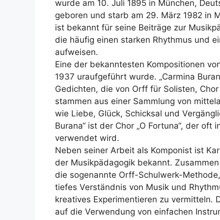
wurde am 10. Juli 1895 in München, Deut
geboren und starb am 29. März 1982 in 
ist bekannt für seine Beiträge zur Musik
die häufig einen starken Rhythmus und e
aufweisen.
Eine der bekanntesten Kompositionen von 
1937 uraufgeführt wurde. „Carmina Burana
Gedichten, die von Orff für Solisten, Cho
stammen aus einer Sammlung von mittela
wie Liebe, Glück, Schicksal und Vergängl
Burana“ ist der Chor „O Fortuna“, der oft
verwendet wird.
Neben seiner Arbeit als Komponist ist Karl
der Musikpädagogik bekannt. Zusammen mi
die sogenannte Orff-Schulwerk-Methode, 
tiefes Verständnis von Musik und Rhythm
kreatives Experimentieren zu vermitteln
auf die Verwendung von einfachen Instr