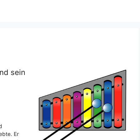
nd sein
d
ebte. Er