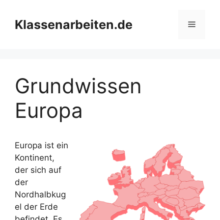
Zum
Inhalt
Klassenarbeiten.de
Menü
springen
Grundwissen
Europa
Europa ist ein
Kontinent,
der sich auf
der
Nordhalbkug
el der Erde
befindet. Es