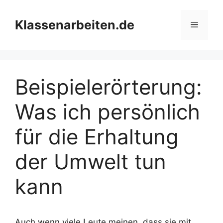
Zum
Inhalt
Klassenarbeiten.de
Menü
springen
Beispielerörterung:
Was ich persönlich
für die Erhaltung
der Umwelt tun
kann
Auch wenn viele Leute meinen, dass sie mit