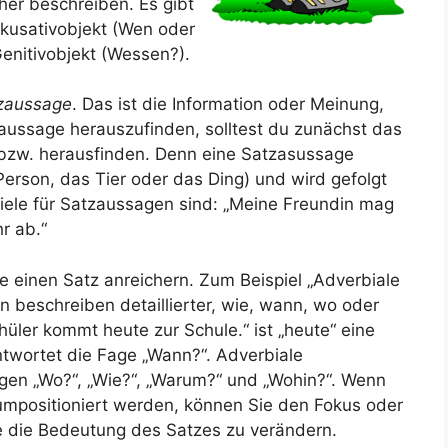
her beschreiben. Es gibt
kusativobjekt (Wen oder
enitivobjekt (Wessen?).
zaussage
. Das ist die Information oder Meinung,
tzaussage herauszufinden, solltest du zunächst das
 bzw. herausfinden. Denn eine Satzasussage
Person, das Tier oder das Ding) und wird gefolgt
iele für Satzaussagen sind: „Meine Freundin mag
r ab.“
ie einen Satz anreichern. Zum Beispiel „Adverbiale
beschreiben detaillierter, wie, wann, wo oder
üler kommt heute zur Schule.“ ist „heute“ eine
ntwortet die Fage „Wann?“. Adverbiale
en „Wo?“, „Wie?“, „Warum?“ und „Wohin?“. Wenn
mpositioniert werden, können Sie den Fokus oder
e die Bedeutung des Satzes zu verändern.