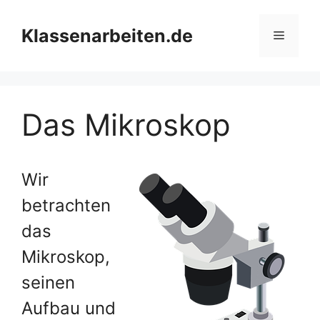
Zum
Inhalt
Klassenarbeiten.de
Menü
springen
Das Mikroskop
Wir
betrachten
das
Mikroskop,
seinen
Aufbau und