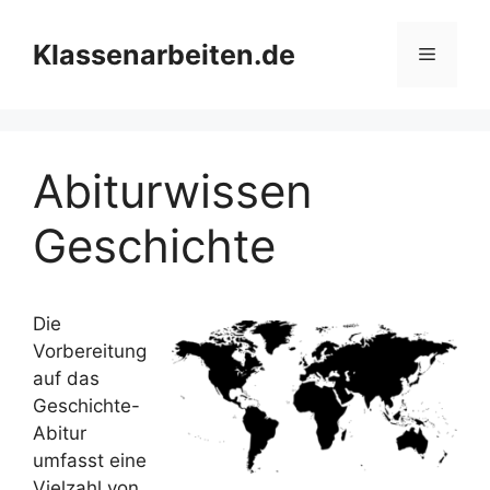
Zum
Inhalt
Klassenarbeiten.de
Menü
springen
Abiturwissen
Geschichte
Die
Vorbereitung
auf das
Geschichte-
Abitur
umfasst eine
Vielzahl von